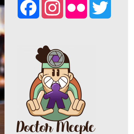
F
I
F
T
a
n
l
w
c
s
i
i
e
t
c
t
b
a
k
t
o
g
r
e