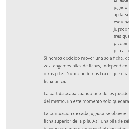
En este
jugador
apilarse
esquina.
jugador
tres qu
pivotan
pila ac
Si hemos decidido mover una sola ficha, de
vez tengamos pilas de fichas, independient
otras pilas. Nunca podemos hacer que una ú
ficha única.
La partida acaba cuando uno de los jugado
del mismo. En este momento solo quedará
La puntuación de cada jugador se obtiene m
ficha superior de la pila. Así, una pila de 
jugador con más puntos será el vencedor.