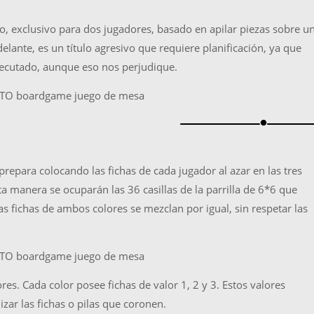
 exclusivo para dos jugadores, basado en apilar piezas sobre u
ante, es un título agresivo que requiere planificación, ya que
jecutado, aunque eso nos perjudique.
brightness_1
epara colocando las fichas de cada jugador al azar en las tres
sta manera se ocuparán las 36 casillas de la parrilla de 6*6 que
as fichas de ambos colores se mezclan por igual, sin respetar las
s. Cada color posee fichas de valor 1, 2 y 3. Estos valores
ar las fichas o pilas que coronen.