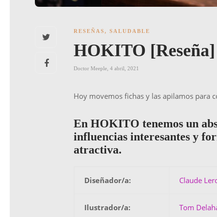
RESEÑAS
,
SALUDABLE
HOKITO [Reseña]
Doctor Meeple
,
4 abril, 2021
Hoy movemos fichas y las apilamos para co
En HOKITO tenemos un abstr
influencias interesantes y f
atractiva.
Diseñador/a:
Claude Ler
Ilustrador/a:
Tom Delah