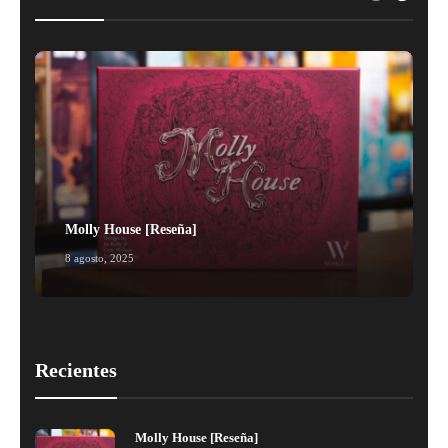
Molly House [Reseña]
8 agosto, 2025
1
Recientes
Molly House [Reseña]