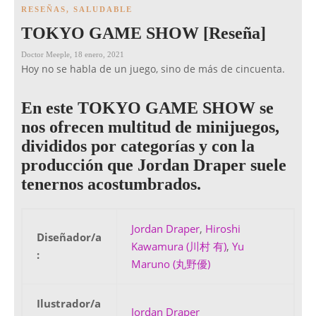
RESEÑAS
,
SALUDABLE
TOKYO GAME SHOW [Reseña]
Doctor Meeple
,
18 enero, 2021
Hoy no se habla de un juego, sino de más de cincuenta.
En este TOKYO GAME SHOW se
nos ofrecen multitud de minijuegos,
divididos por categorías y con la
producción que Jordan Draper suele
tenernos acostumbrados.
Jordan Draper
,
Hiroshi
Diseñador/a
Kawamura (川村 有)
,
Yu
:
Maruno (丸野優)
Ilustrador/a
Jordan Draper