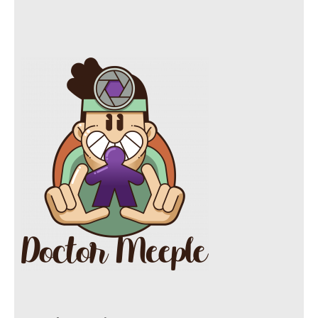
a
n
l
w
c
s
i
i
e
t
c
t
b
a
k
t
o
g
r
e
o
r
r