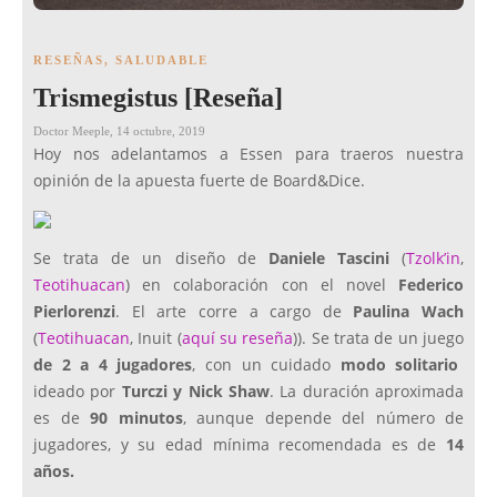
RESEÑAS
,
SALUDABLE
Trismegistus [Reseña]
Doctor Meeple
,
14 octubre, 2019
Hoy nos adelantamos a Essen para traeros nuestra
opinión de la apuesta fuerte de Board&Dice.
Se trata de un diseño de
Daniele Tascini
(
Tzolk’in
,
Teotihuacan
) en colaboración con el novel
Federico
Pierlorenzi
. El arte corre a cargo de
Paulina Wach
(
Teotihuacan
, Inuit (
aquí su reseña
)). Se trata de un juego
de 2 a 4 jugadores
, con un cuidado
modo solitario
ideado por
Turczi y Nick Shaw
. La duración aproximada
es de
90 minutos
, aunque depende del número de
jugadores, y su edad mínima recomendada es de
14
años.