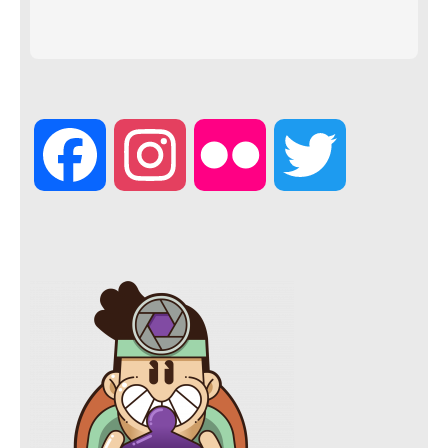
F
I
F
T
a
n
l
w
c
s
i
i
e
t
c
t
b
a
k
t