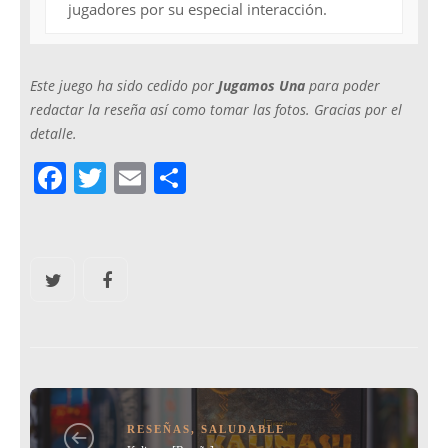
jugadores por su especial interacción.
Este juego ha sido cedido por
Jugamos Una
para poder
redactar la reseña así como tomar las fotos. Gracias por el
detalle.
F
T
E
C
a
w
m
o
c
itt
ai
m
e
er
l
p
b
ar
o
tir
o
k
RESEÑAS
,
SALUDABLE