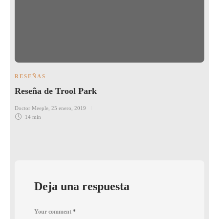
RESEÑAS
Reseña de Trool Park
Doctor Meeple
,
25 enero, 2019
14 min
Deja una respuesta
Your comment
*