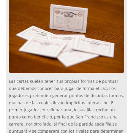
Las cartas suelen tener sus propias formas de puntuar
que debemos conocer para jugar de forma eficaz. Los
jugadores pretenden generar puntos de distintas formas,
muchas de las cuales llevan implícitas interacción. El
primer jugador en rellenar una de sus filas recibe un
punto como beneficio, por lo que San Francisco es una
carrera. Por otro lado, al final de la partida cada fila se
puntuará y se comparará con los rivales para determinar