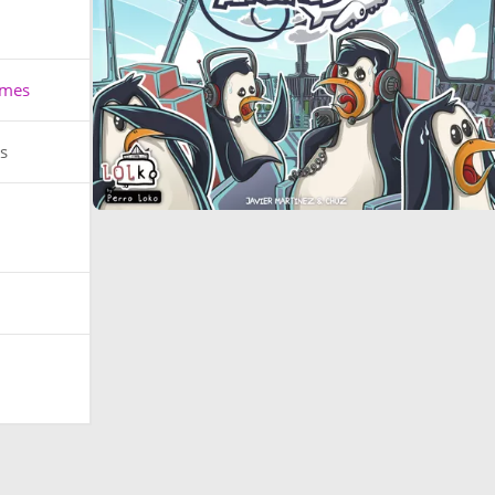
ames
és