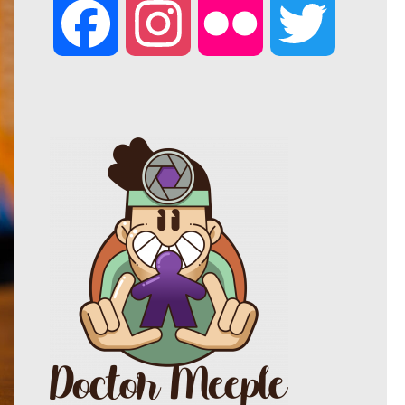
F
I
F
T
a
n
l
w
c
s
i
i
e
t
c
t
b
a
k
t
o
g
r
e