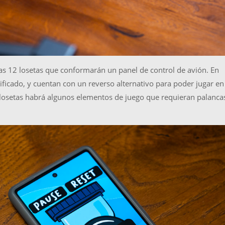
as 12 losetas que conformarán un panel de control de avión. En
ficado, y cuentan con un reverso alternativo para poder jugar en
s losetas habrá algunos elementos de juego que requieran palanca