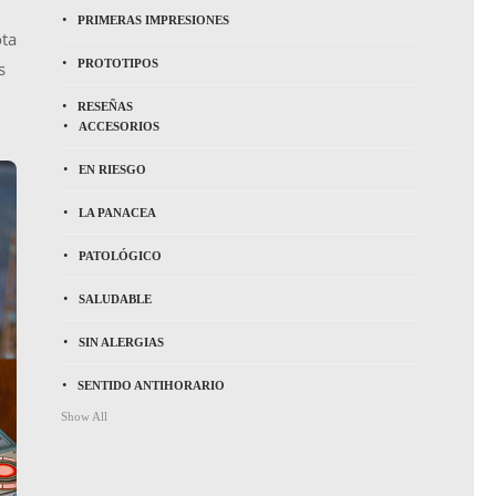
PRIMERAS IMPRESIONES
ota
PROTOTIPOS
s
RESEÑAS
ACCESORIOS
EN RIESGO
LA PANACEA
PATOLÓGICO
SALUDABLE
SIN ALERGIAS
SENTIDO ANTIHORARIO
Show All