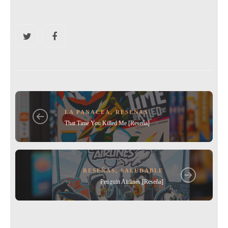
a
w
m
o
c
itt
ai
m
e
er
l
p
b
ar
o
tir
o
k
LA PANACEA
,
RESEÑAS
That Time You Killed Me [Reseña]
RESEÑAS
,
SALUDABLE
Penguin Airlines [Reseña]