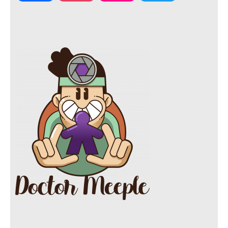
a
n
l
w
c
s
i
i
e
t
c
t
b
a
k
t
o
g
r
e
o
r
r