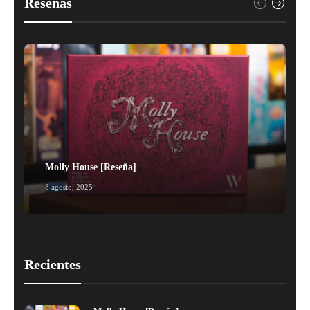
Reseñas
Molly House [Reseña]
8 agosto, 2025
1
Recientes