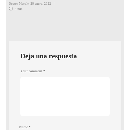
Doctor Meeple
,
28 enero, 2022
4 min
Deja una respuesta
Your comment
*
Name
*