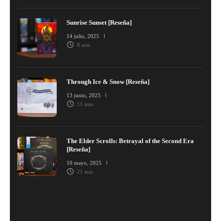
Sunrise Sunset [Reseña]
14 julio, 2025
8 min
Through Ice & Snow [Reseña]
13 junio, 2025
11 min
The Elder Scrolls: Betrayal of the Second Era
[Reseña]
10 mayo, 2025
21 min