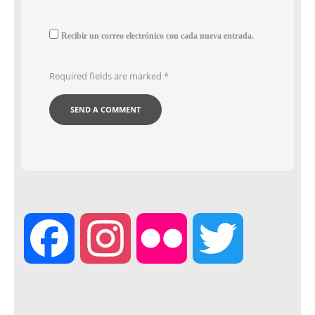
Recibir un correo electrónico con cada nueva entrada.
Required fields are marked
*
F
I
F
T
a
n
l
w