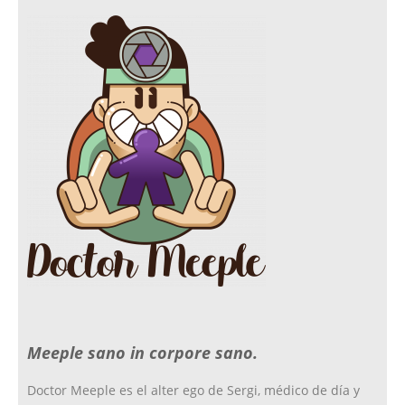
c
s
i
i
e
t
c
t
b
a
k
t
o
g
r
e
o
r
r
Meeple sano in corpore sano.
k
a
Doctor Meeple es el alter ego de Sergi, médico de día y