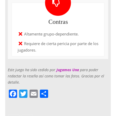
Contras
Altamente grupo-dependiente.
Requiere de cierta pericia por parte de los
jugadores.
Este juego ha sido cedido por
Jugamos Una
para poder
redactar la reseña así como tomar las fotos. Gracias por el
detalle.
F
T
E
C
a
w
m
o
c
itt
ai
m