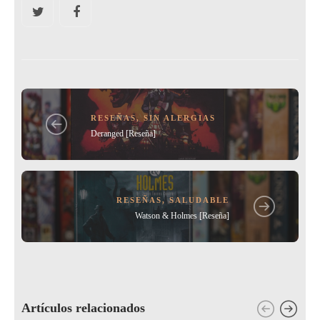
e
er
l
p
b
ar
o
tir
o
k
RESEÑAS
,
SIN ALERGIAS
Deranged [Reseña]
RESEÑAS
,
SALUDABLE
Watson & Holmes [Reseña]
Artículos relacionados