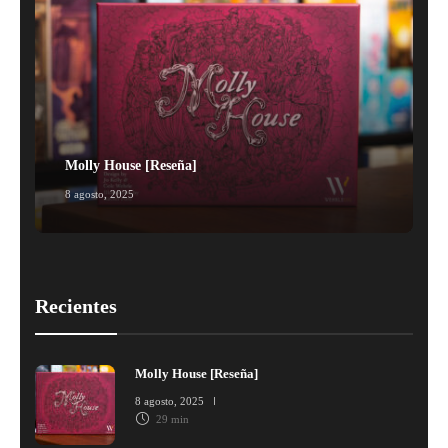
Molly House [Reseña]
8 agosto, 2025
1
Recientes
Molly House [Reseña]
8 agosto, 2025
29 min