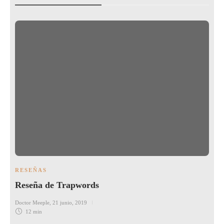
RESEÑAS
Reseña de Trapwords
Doctor Meeple
,
21 junio, 2019
12 min