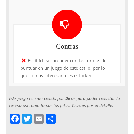
Contras
Es difícil sorprender con las formas de
puntuar en un juego de este estilo, por lo
que lo más interesante es el flickeo.
Este juego ha sido cedido por
Devir
para poder redactar la
reseña así como tomar las fotos. Gracias por el detalle.
F
T
E
C
a
w
m
o