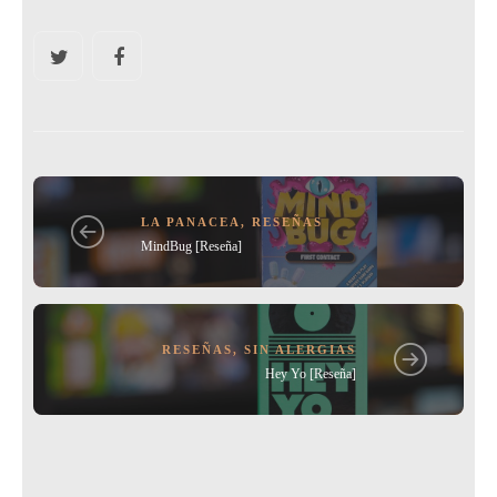
c
itt
ai
m
e
er
l
p
b
ar
o
tir
o
k
LA PANACEA
,
RESEÑAS
MindBug [Reseña]
RESEÑAS
,
SIN ALERGIAS
Hey Yo [Reseña]