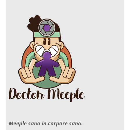
c
s
i
i
e
t
c
t
b
a
k
t
o
g
r
e
o
r
r
Meeple sano in corpore sano.
k
a