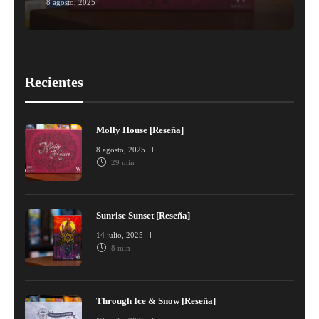
8 agosto, 2025
1
Recientes
Molly House [Reseña]
8 agosto, 2025
29 min
Sunrise Sunset [Reseña]
14 julio, 2025
8 min
Through Ice & Snow [Reseña]