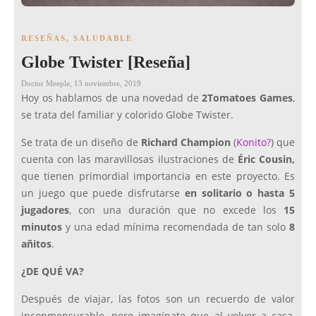
RESEÑAS
,
SALUDABLE
Globe Twister [Reseña]
Doctor Meeple
,
13 noviembre, 2019
Hoy os hablamos de una novedad de
2Tomatoes Games
,
se trata del familiar y colorido Globe Twister.
Se trata de un diseño de
Richard Champion
(
Konito?
) que
cuenta con las maravillosas ilustraciones de
Éric Cousin,
que tienen primordial importancia en este proyecto. Es
un juego que puede disfrutarse
en solitario o hasta 5
jugadores
, con una duración que no excede los
15
minutos
y una edad mínima recomendada de tan solo
8
añitos
.
¿DE QUÉ VA?
Después de viajar, las fotos son un recuerdo de valor
inconmensurable, pero imagínate que al volver a casa,