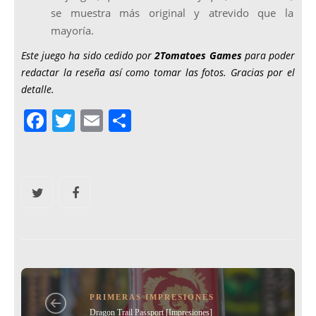
se muestra más original y atrevido que la
mayoría.
Este juego ha sido cedido por
2Tomatoes Games
para poder
redactar la reseña así como tomar las fotos. Gracias por el
detalle.
F
T
E
C
a
w
m
o
c
itt
ai
m
e
er
l
p
b
ar
o
tir
o
k
PRIMERAS IMPRESIONES
Dragon Trail Passport [Impresiones]