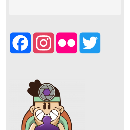
F
I
F
T
a
n
l
w
c
s
i
i
e
t
c
t
b
a
k
t