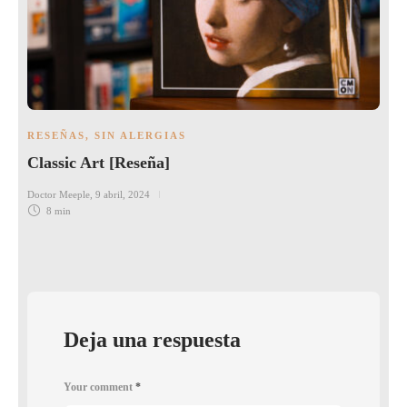
RESEÑAS
,
SIN ALERGIAS
Classic Art [Reseña]
Doctor Meeple
,
9 abril, 2024
8 min
Deja una respuesta
Your comment
*