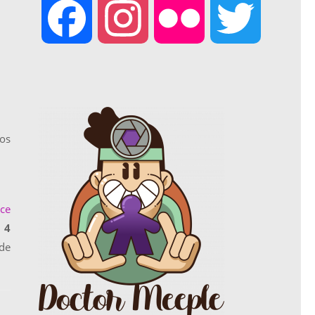
F
I
F
T
a
n
l
w
c
s
i
i
ros
e
t
c
t
ce
b
a
k
t
 4
de
o
g
r
e