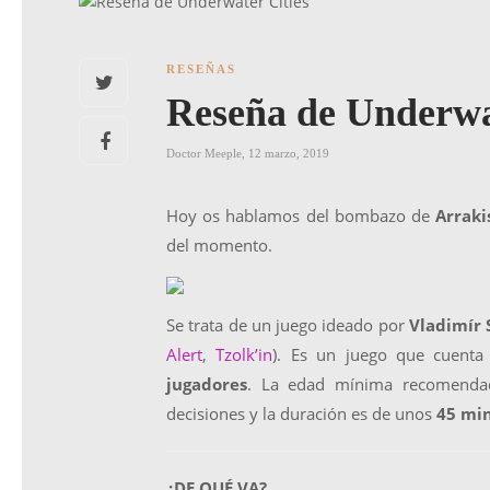
RESEÑAS
Reseña de Underwa
Doctor Meeple
,
12 marzo, 2019
Hoy os hablamos del bombazo de
Arrak
del momento.
Se trata de un juego ideado por
Vladimír
Alert
,
Tzolk’in
). Es un juego que cuenta
jugadores
. La edad mínima recomend
decisiones y la duración es de unos
45 min
¿DE QUÉ VA?