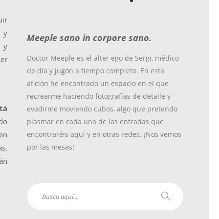
o
r
r
ir
 y
Meeple sano in corpore sano.
k
a
 y
Doctor Meeple es el alter ego de Sergi, médico
ser
de día y jugón a tiempo completo. En esta
m
afición he encontrado un espacio en el que
recrearme haciendo fotografías de detalle y
tá
evadirme moviendo cubos, algo que pretendo
ndo
plasmar en cada una de las entradas que
ben
encontraréis aquí y en otras redes. ¡Nos vemos
por las mesas!
as,
rán