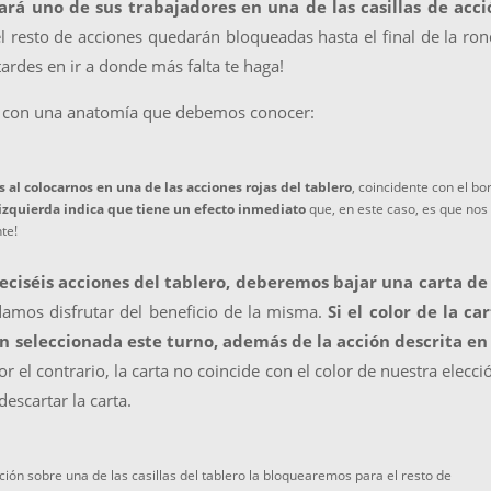
ará uno de sus trabajadores en una de las casillas de acci
 el resto de acciones quedarán bloqueadas hasta el final de la ro
tardes en ir a donde más falta te haga!
s con una anatomía que debemos conocer:
os al colocarnos en una de las acciones rojas del tablero
, coincidente con el bo
 izquierda indica que tiene un efecto inmediato
que, en este caso, es que nos
te!
ieciséis acciones del tablero, deberemos bajar una carta de 
amos disfrutar del beneficio de la misma.
Si el color de la ca
ón seleccionada este turno, además de la acción descrita en
or el contrario, la carta no coincide con el color de nuestra elecci
escartar la carta.
ón sobre una de las casillas del tablero la bloquearemos para el resto de