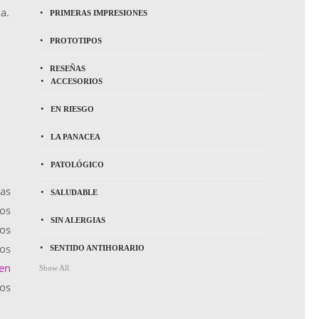
a.
PRIMERAS IMPRESIONES
PROTOTIPOS
RESEÑAS
ACCESORIOS
EN RIESGO
LA PANACEA
PATOLÓGICO
las
SALUDABLE
los
SIN ALERGIAS
los
mos
SENTIDO ANTIHORARIO
 en
Show All
ros