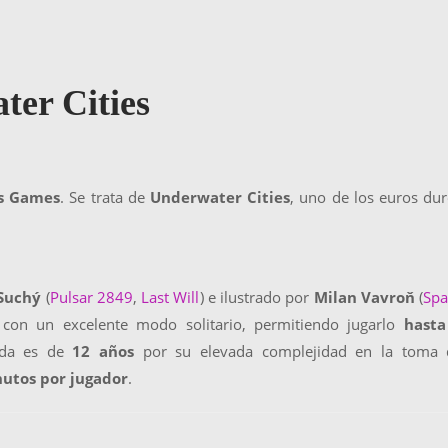
ter Cities
is Games
. Se trata de
Underwater Cities
, uno de los euros du
 Suchý
(
Pulsar 2849
,
Last Will
) e ilustrado por
Milan Vavroň
(
Spa
 con un excelente modo solitario, permitiendo jugarlo
hasta
ada es de
12 años
por su elevada complejidad en la toma 
utos por jugador
.