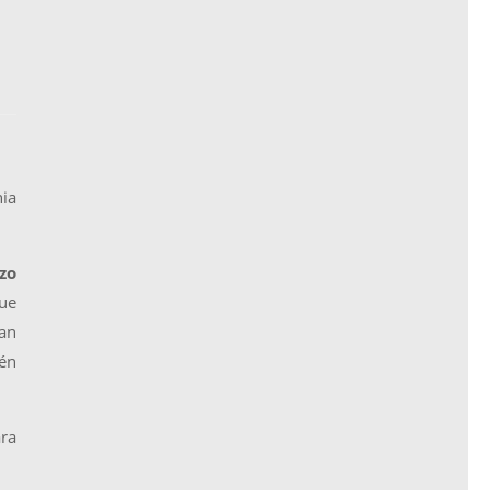
nia
zo
que
an
ién
ara