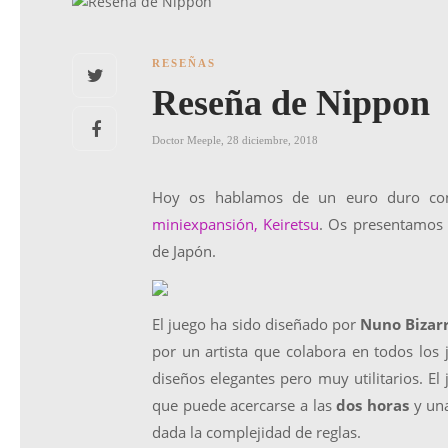
RESEÑAS
Reseña de Nippon
Doctor Meeple
,
28 diciembre, 2018
Hoy os hablamos de un euro duro con
miniexpansión, Keiretsu
. Os presentamos
de Japón.
El juego ha sido diseñado por
Nuno Bizarr
por un artista que colabora en todos los j
diseños elegantes pero muy utilitarios. E
que puede acercarse a las
dos horas
y un
dada la complejidad de reglas.