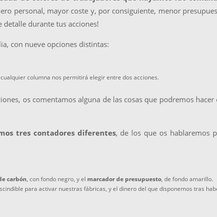
blero personal, mayor coste y, por consiguiente, menor presupue
e detalle durante tus acciones!
a, con nueve opciones distintas:
cualquier columna nos permitirá elegir entre dos acciones.
acciones, os comentamos alguna de las cosas que podremos hacer
mos tres contadores diferentes
, de los que os hablaremos 
de carbón
, con fondo negro, y el
marcador de
presupuesto
, de fondo amarillo.
scindible para activar nuestras fábricas, y el dinero del que disponemos tras hab