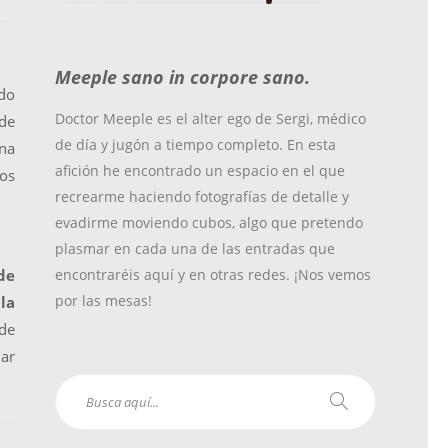
o
r
r
Meeple sano in corpore sano.
k
a
ndo
Doctor Meeple es el alter ego de Sergi, médico
 de
de día y jugón a tiempo completo. En esta
una
m
afición he encontrado un espacio en el que
los
recrearme haciendo fotografías de detalle y
evadirme moviendo cubos, algo que pretendo
plasmar en cada una de las entradas que
de
encontraréis aquí y en otras redes. ¡Nos vemos
por las mesas!
la
de
nar