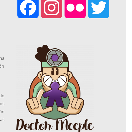
F
I
F
T
a
n
l
w
c
s
i
i
na
ión
e
t
c
t
b
a
k
t
ado
nos
ión
o
g
r
e
más