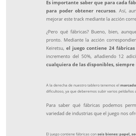
Es importante saber que para cada fá
para poder obtener recursos
. Así, au
mejorar este track mediante la acción corr
¿Pero qué fábricas? Bueno, bien, aunqu
pronto. Mediante la acción correspondien
Keiretsu,
el juego contiene 24 fábricas
incremento del 50%, añadiendo 12 adic
cualquiera de las disponibles, siempre
A la derecha de nuestro tablero tenemos el
marcado
dificultoso, ya que deberemos subir varios peldaños a
Para saber qué fábricas podemos permi
variedad de industrias que el juego nos ofr
El juego contiene fábricas con
seis bienes: papel, se