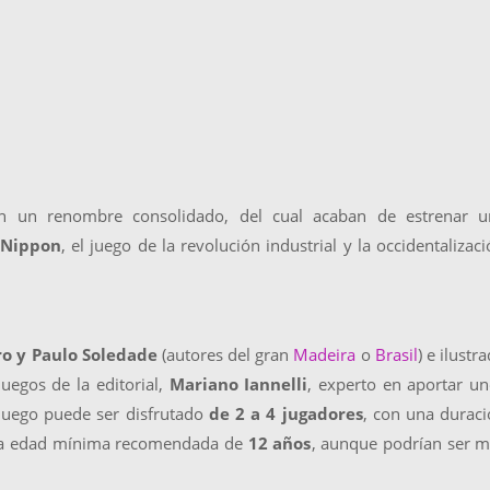
 un renombre consolidado, del cual acaban de estrenar u
Nippon
, el juego de la revolución industrial y la occidentalizac
o y Paulo Soledade
(autores del gran
Madeira
o
Brasil
) e ilustr
uegos de la editorial,
Mariano Iannelli
, experto en aportar u
l juego puede ser disfrutado
de 2 a 4 jugadores
, con una durac
a edad mínima recomendada de
12 años
, aunque podrían ser 