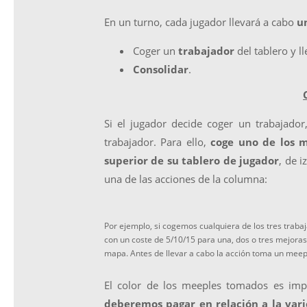
En un turno, cada jugador llevará a cabo
un
Coger un
trabajador
del tablero y l
Consolidar
.
Si el jugador decide coger un trabajado
trabajador. Para ello,
coge uno de los m
superior de su tablero de jugador
, de 
una de las acciones de la columna:
Por ejemplo, si cogemos cualquiera de los tres trab
con un coste de 5/10/15 para una, dos o tres mejoras o
mapa. Antes de llevar a cabo la acción toma un meepl
El color de los meeples tomados es i
deberemos pagar en relación a la var