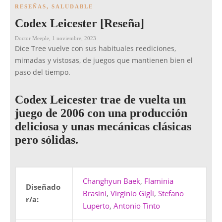
RESEÑAS
,
SALUDABLE
Codex Leicester [Reseña]
Doctor Meeple
,
1 noviembre, 2023
Dice Tree vuelve con sus habituales reediciones,
mimadas y vistosas, de juegos que mantienen bien el
paso del tiempo.
Codex Leicester trae de vuelta un
juego de 2006 con una producción
deliciosa y unas mecánicas clásicas
pero sólidas.
Changhyun Baek
,
Flaminia
Diseñado
Brasini
,
Virginio Gigli
,
Stefano
r/a:
Luperto
,
Antonio Tinto