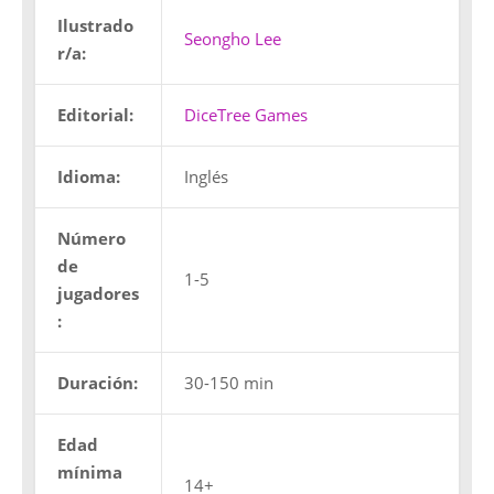
Ilustrado
Seongho Lee
r/a:
Editorial:
DiceTree Games
Idioma:
Inglés
Número
de
1-5
jugadores
:
Duración:
30-150 min
Edad
mínima
14+