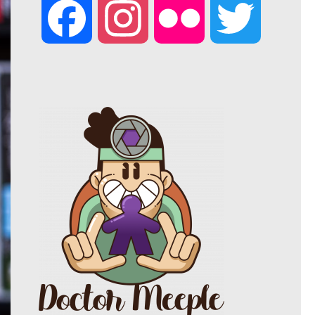
F
I
F
T
a
n
l
w
c
s
i
i
e
t
c
t
b
a
k
t
o
g
r
e