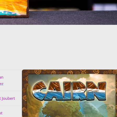
an
ez
t Joubert
ot