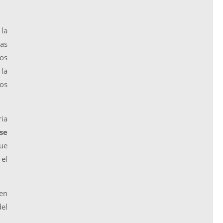
 la
ras
nos
 la
mos
ria
se
que
 el
 en
del