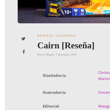
RESEÑAS
,
SALUDABLE
Cairn [Reseña]
Doctor Meeple
,
7 diciembre, 2019
Christi
Diseñador/a:
Martin
Ilustrador/a:
Vincen
Editorial:
Matag