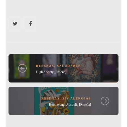
a
w
m
o
c
itt
ai
m
e
er
l
p
b
ar
o
tir
o
k
RESEÑAS
,
SALUDABLE
High Society [Reseña]
RESEÑAS
,
SIN ALERGIAS
Boomerang: Australia [Reseña]