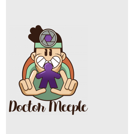
a
n
l
w
c
s
i
i
e
t
c
t
b
a
k
t
o
g
r
e
o
r
r