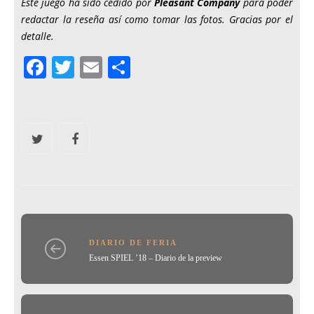
Este juego ha sido cedido por
Pleasant Company
para poder
redactar la reseña así como tomar las fotos. Gracias por el
detalle.
F
T
E
C
a
w
m
o
c
itt
ai
m
e
er
l
p
b
ar
o
tir
o
k
DIARIO DE FERIA
Essen SPIEL ’18 – Diario de la preview