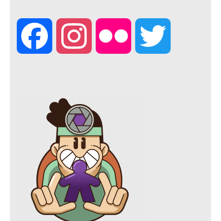
F
I
F
T
a
n
l
w
c
s
i
i
e
t
c
t
b
a
k
t
o
g
r
e