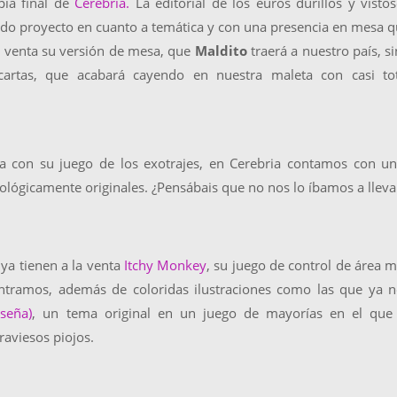
ia final de
Cerebria.
La editorial de los euros durillos y visto
ido proyecto en cuanto a temática y con una presencia en mesa 
la venta su versión de mesa, que
Maldito
traerá a nuestro país, s
artas, que acabará cayendo en nuestra maleta con casi tot
da con su juego de los exotrajes, en Cerebria contamos con u
lógicamente originales. ¿Pensábais que no nos lo íbamos a lleva
ya tienen a la venta
Itchy Monkey
, su juego de control de área 
ontramos, además de coloridas ilustraciones como las que ya 
eseña)
, un tema original en un juego de mayorías en el que 
raviesos piojos.