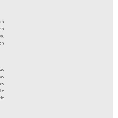
stó
an
a,
con
las
os
es
¿Le
 de