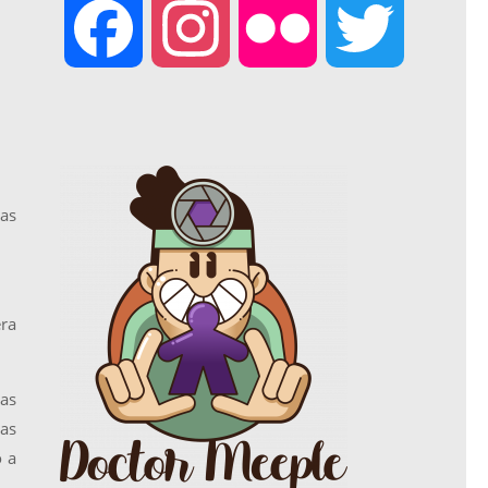
F
I
F
T
a
n
l
w
c
s
i
i
nas
e
t
c
t
era
b
a
k
t
las
o
g
r
e
sas
 a