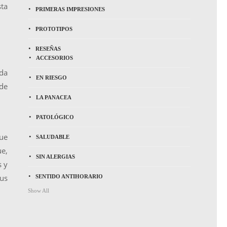
sta
PRIMERAS IMPRESIONES
PROTOTIPOS
RESEÑAS
ACCESORIOS
ada
EN RIESGO
 de
LA PANACEA
PATOLÓGICO
que
SALUDABLE
ue,
SIN ALERGIAS
s y
sus
SENTIDO ANTIHORARIO
Show All