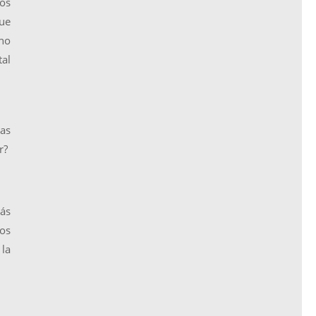
sos
que
ino
al
nas
r?
más
nos
la