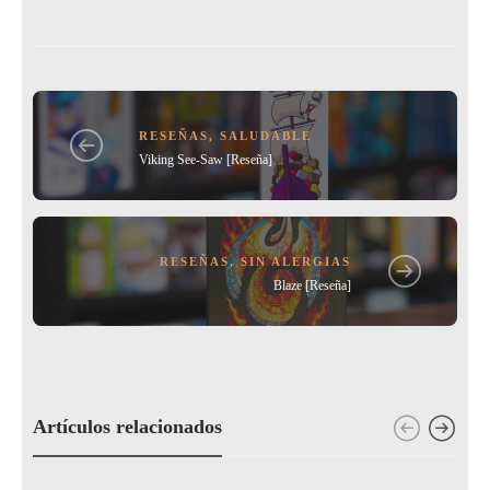
b
ar
o
tir
o
k
RESEÑAS
,
SALUDABLE
Viking See-Saw [Reseña]
RESEÑAS
,
SIN ALERGIAS
Blaze [Reseña]
Artículos relacionados