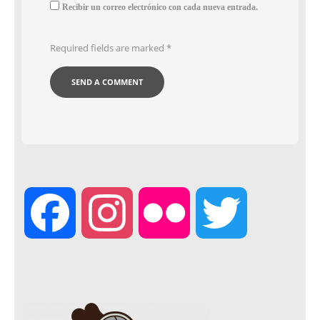
Recibir un correo electrónico con cada nueva entrada.
Required fields are marked
*
F
I
F
T
a
n
l
w
c
s
i
i