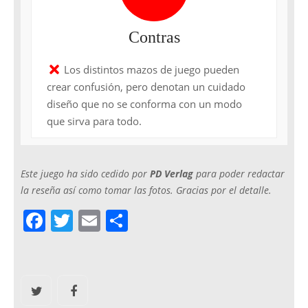
Contras
Los distintos mazos de juego pueden
crear confusión, pero denotan un cuidado
diseño que no se conforma con un modo
que sirva para todo.
Este juego ha sido cedido por
PD Verlag
para poder redactar
la reseña así como tomar las fotos. Gracias por el detalle.
F
T
E
C
a
w
m
o
c
itt
ai
m
e
er
l
p