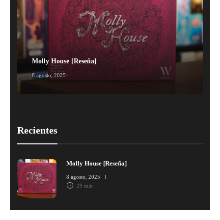
Molly House [Reseña]
8 agosto, 2025
1
Recientes
Molly House [Reseña]
8 agosto, 2025
29 min