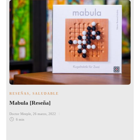
RESEÑAS
,
SALUDABLE
Mabula [Reseña]
Doctor Meeple
,
26 marzo, 2022
6 min