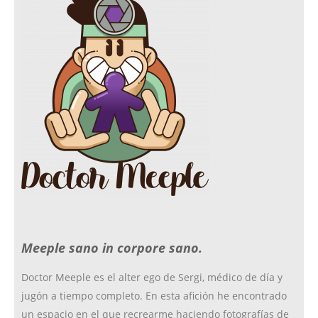
e
t
c
t
b
a
k
t
o
g
r
e
o
r
r
Meeple sano in corpore sano.
k
a
Doctor Meeple es el alter ego de Sergi, médico de día y
jugón a tiempo completo. En esta afición he encontrado
m
un espacio en el que recrearme haciendo fotografías de