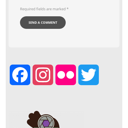
Required fields are marked
*
F
I
F
T
a
n
l
w
c
s
i
i