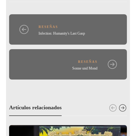
o
tir
o
k
RESEÑAS
Infection: Humanity's Last Gasp
RESEÑAS
Sonne und Mond
Artículos relacionados