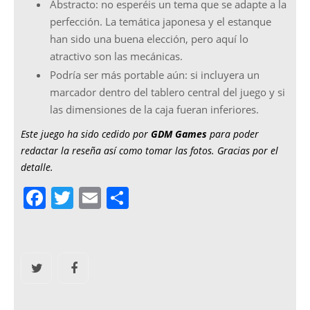
Abstracto: no esperéis un tema que se adapte a la
perfección. La temática japonesa y el estanque
han sido una buena elección, pero aquí lo
atractivo son las mecánicas.
Podría ser más portable aún: si incluyera un
marcador dentro del tablero central del juego y si
las dimensiones de la caja fueran inferiores.
Este juego ha sido cedido por
GDM Games
para poder
redactar la reseña así como tomar las fotos. Gracias por el
detalle.
F
T
E
C
a
w
m
o
c
itt
ai
m
e
er
l
p
b
ar