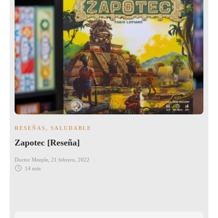
RESEÑAS
,
SALUDABLE
Zapotec [Reseña]
Doctor Meeple
,
21 febrero, 2022
14 min