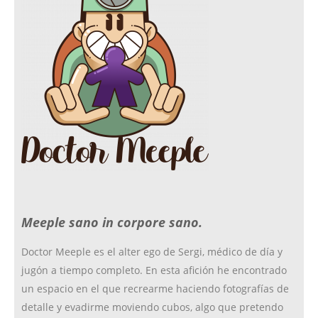
e
t
c
t
b
a
k
t
o
g
r
e
o
r
r
Meeple sano in corpore sano.
k
a
Doctor Meeple es el alter ego de Sergi, médico de día y
jugón a tiempo completo. En esta afición he encontrado
m
un espacio en el que recrearme haciendo fotografías de
detalle y evadirme moviendo cubos, algo que pretendo