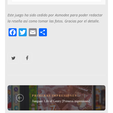
Este juego ha sido cedido por Asmodee para poder redactar
la reseña así como tomar las fotos. Gracias por el detalle.
F
T
E
C
a
w
m
o
c
itt
ai
m
e
er
l
p
b
ar
o
tir
o
k
PRIMERAS IMPRESIONES
Jiangnan: Life of Gentry [Primeras impresiones]