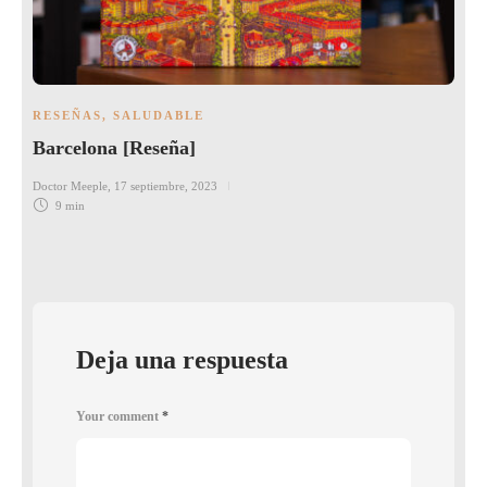
RESEÑAS
,
SALUDABLE
Barcelona [Reseña]
Doctor Meeple
,
17 septiembre, 2023
9 min
Deja una respuesta
Your comment
*