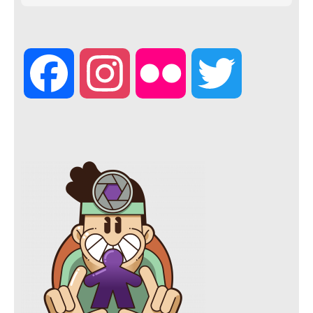
F
I
F
T
a
n
l
w
c
s
i
i
e
t
c
t
b
a
k
t