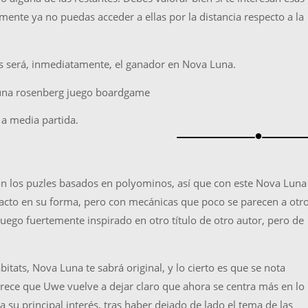
emente ya no puedas acceder a ellas por la distancia respecto a la
os será, inmediatamente, el ganador en Nova Luna.
 a media partida.
brightness_1
on los puzles basados en polyominos, así que con este Nova Luna
racto en su forma, pero con mecánicas que poco se parecen a otr
juego fuertemente inspirado en otro título de otro autor, pero de
itats, Nova Luna te sabrá original, y lo cierto es que se nota
parece que Uwe vuelve a dejar claro que ahora se centra más en lo
a su principal interés, tras haber dejado de lado el tema de las