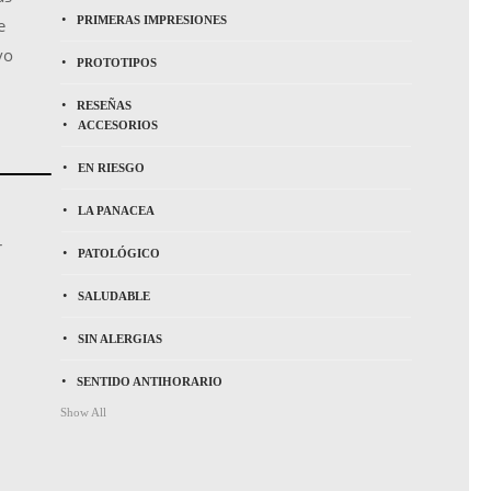
PRIMERAS IMPRESIONES
e
vo
PROTOTIPOS
RESEÑAS
ACCESORIOS
EN RIESGO
LA PANACEA
r
PATOLÓGICO
SALUDABLE
SIN ALERGIAS
SENTIDO ANTIHORARIO
Show All