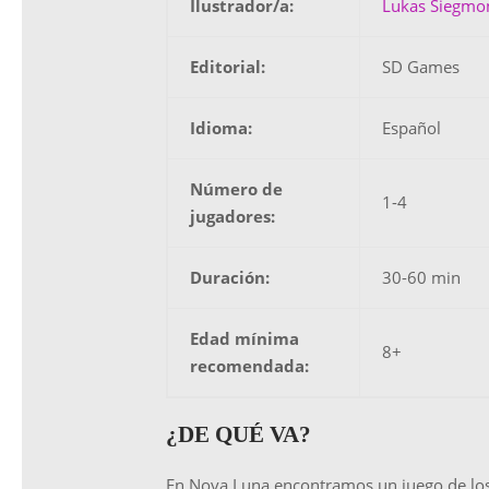
Ilustrador/a:
Lukas Siegmo
Editorial:
SD Games
Idioma:
Español
Número de
1-4
jugadores:
Duración:
30-60 min
Edad mínima
8+
recomendada:
¿DE QUÉ VA?
En Nova Luna encontramos un juego de los