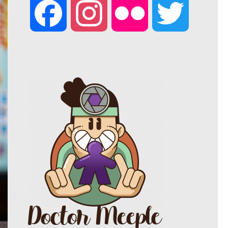
F
I
F
T
a
n
l
w
c
s
i
i
e
t
c
t
b
a
k
t
o
g
r
e