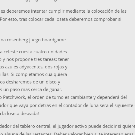
ales deberemos intentar cumplir mediante la colocación de las
 Por esto, tras colocar cada loseta deberemos comprobar si
ta celeste cuesta cuatro unidades
 y nos propone tres tareas: tener
tas azules adyacentes, dos rojas y
illas. Si completamos cualquiera
nos desharemos de un disco y
s un paso más cerca de ganar.
o Patchwork, el orden de turno es cambiante y dependerá del
gador que vaya por detrás en el contador de luna será el siguiente
a la loseta deseada!
dor del tablero central, el jugador activo puede decidir si quier
 alguna de las restantes. Debes valorar bien si te interesan esas