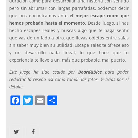
duración como para desarrollar una historia con sentido
pero sin abrumar con largas parrafadas, podemos decir
que nos encontramos ante
el mejor escape room que
hemos probado hasta el momento
. Desde luego, si has
hecho escapes reales y buscas algo que te haga sentir
que vas de un lado a otro, que llevas objetos entre salas
sin saber muy bien su utilidad, Escape Tales te ofrece eso
y un desarrollo nada lineal, lo que hace que tu
experiencia te lleve a un, más que probable, mal puerto.
Este juego ha sido cedido por
Board&Dice
para poder
redactar la reseña así como tomar las fotos. Gracias por el
detalle.
F
T
E
C
a
w
m
o
c
itt
ai
m
e
er
l
p