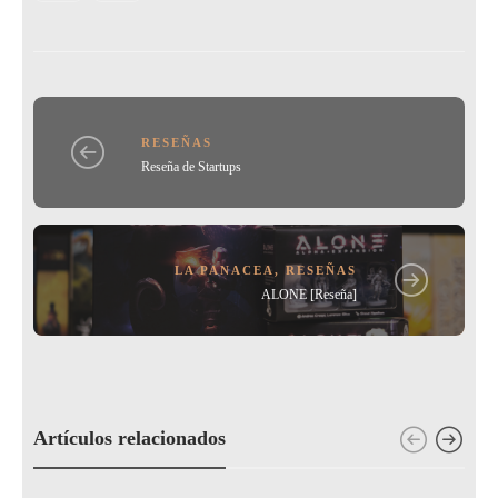
b
ar
o
tir
o
k
RESEÑAS
Reseña de Startups
LA PANACEA
,
RESEÑAS
ALONE [Reseña]
Artículos relacionados