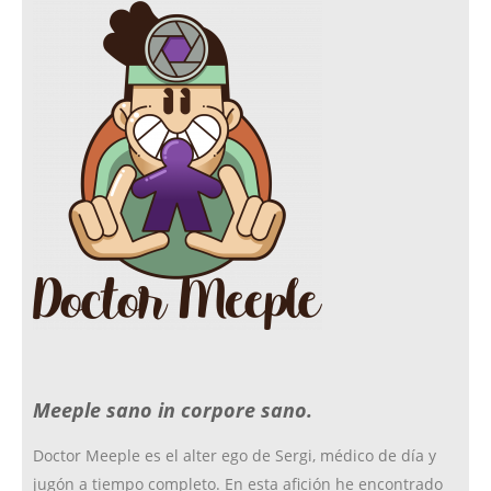
c
s
i
i
e
t
c
t
b
a
k
t
o
g
r
e
o
r
r
Meeple sano in corpore sano.
k
a
Doctor Meeple es el alter ego de Sergi, médico de día y
jugón a tiempo completo. En esta afición he encontrado