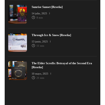
Sunrise Sunset [Reseña]
14 julio, 2025
8 min
Through Ice & Snow [Reseña]
13 junio, 2025
11 min
The Elder Scrolls: Betrayal of the Second Era
[Reseña]
10 mayo, 2025
21 min