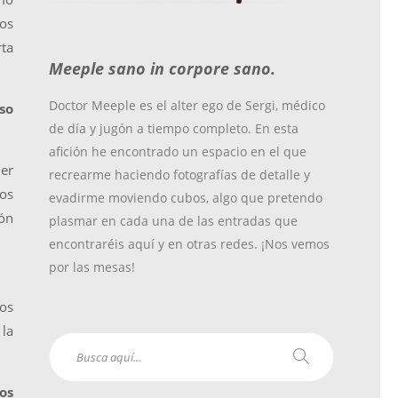
o
r
r
os
rta
Meeple sano in corpore sano.
k
a
Doctor Meeple es el alter ego de Sergi, médico
so
de día y jugón a tiempo completo. En esta
m
afición he encontrado un espacio en el que
er
recrearme haciendo fotografías de detalle y
mos
evadirme moviendo cubos, algo que pretendo
ón
plasmar en cada una de las entradas que
encontraréis aquí y en otras redes. ¡Nos vemos
por las mesas!
os
 la
os