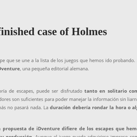
inished case of Holmes
pe que se une a la lista de los juegos que hemos ido probando.
Dventure
, una pequeña editorial alemana.
ría de escapes, puede ser disfrutado
tanto en solitario co
ores son suficientes para poder manejar la información sin liar
 más no pasará nada. La
duración debería rondar la hora o al
 propuesta de iDventure difiere de los escapes que hem
su producción.
Aunque el juego puede adquirirse impreso co