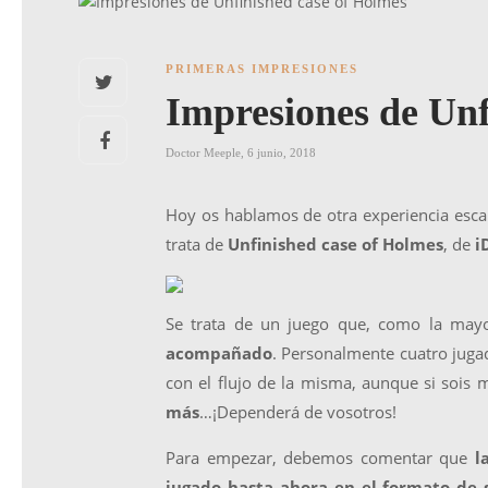
PRIMERAS IMPRESIONES
Impresiones de Unf
Doctor Meeple
,
6 junio, 2018
Hoy os hablamos de otra experiencia esca
trata de
Unfinished case of Holmes
, de
i
Se trata de un juego que, como la mayo
acompañado
. Personalmente cuatro jugad
con el flujo de la misma, aunque si sois
más
…¡Dependerá de vosotros!
Para empezar, debemos comentar que
la
jugado hasta ahora en el formato de 