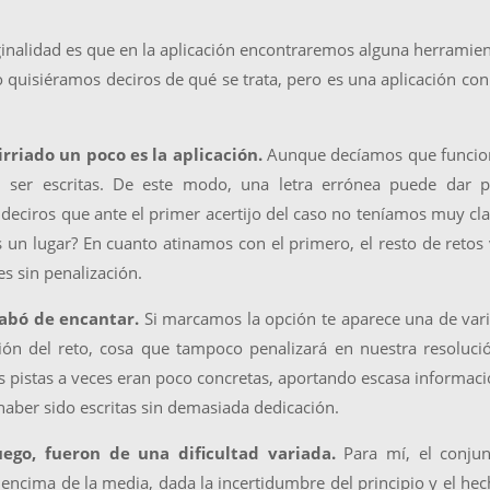
ginalidad es que en la aplicación encontraremos alguna herramie
quisiéramos deciros de qué se trata, pero es una aplicación con
irriado un poco es la aplicación.
Aunque decíamos que funcio
n ser escritas. De este modo, una letra errónea puede dar p
deciros que ante el primer acertijo del caso no teníamos muy cl
 un lugar? En cuanto atinamos con el primero, el resto de retos
s sin penalización.
cabó de encantar.
Si marcamos la opción te aparece una de var
ión del reto, cosa que tampoco penalizará en nuestra resoluci
 pistas a veces eran poco concretas, aportando escasa informac
aber sido escritas sin demasiada dedicación.
uego, fueron de una dificultad variada.
Para mí, el conjun
r encima de la media, dada la incertidumbre del principio y el he