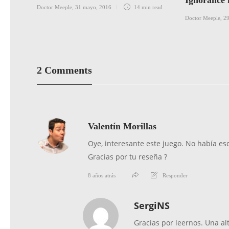
Ignorance i
Doctor Meeple
,
31 mayo, 2016
14 min
read
Doctor Meeple
,
29
2 Comments
Valentín Morillas
Oye, interesante este juego. No había e
Gracias por tu reseña ?
8 años atrás
Responder
SergiNS
Gracias por leernos. Una al