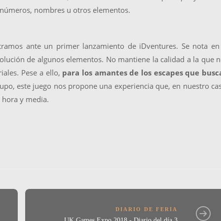
n números, nombres u otros elementos.
tramos ante un primer lanzamiento de iDventures. Se nota en 
esolución de algunos elementos. No mantiene la calidad a la que 
ales. Pese a ello,
para los amantes de los escapes que busc
rupo, este juego nos propone una experiencia que, en nuestro ca
a hora y media.
DIARIO DE FERIA
UK Games Expo 2018 - Diario del día 3