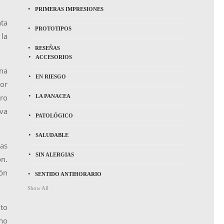
PRIMERAS IMPRESIONES
nta
PROTOTIPOS
 la
RESEÑAS
ACCESORIOS
na
EN RIESGO
or
aro
LA PANACEA
 va
PATOLÓGICO
SALUDABLE
ias
SIN ALERGIAS
ón.
ión
SENTIDO ANTIHORARIO
Show All
to
cho