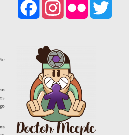
F
I
F
T
a
n
l
w
c
s
i
i
 Se
e
t
c
t
mo
b
a
k
t
nos
go
o
g
r
e
os
mo