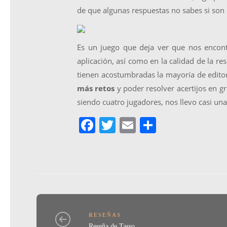
de que algunas respuestas no sabes si so
Es un juego que deja ver que nos encon
aplicación, así como en la calidad de la r
tienen acostumbradas la mayoría de editori
más retos
y poder resolver acertijos en g
siendo cuatro jugadores, nos llevo casi un
F
T
E
C
a
w
m
o
c
itt
ai
m
e
er
l
p
b
ar
o
tir
RESEÑAS
Reseña de Tasso