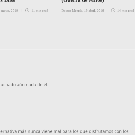
s Bliss
(Guerra de Mitos)
 mayo, 2019
11 min
read
Doctor Meeple
,
19 abril, 2016
14 min
read
scuchado aún nada de él.
ternativa más nunca viene mal para los que disfrutamos con los