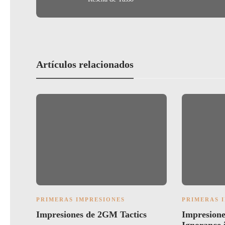
o
k
Artículos relacionados
PRIMERAS IMPRESIONES
PRIMERAS 
Impresiones de 2GM Tactics
Impresione