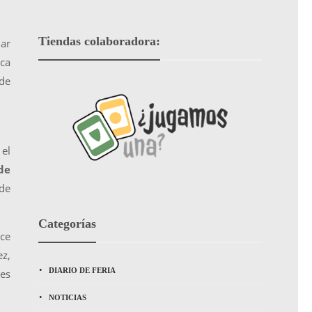
Tiendas colaboradora:
lar
zca
de
 el
de
 de
Categorías
nce
ez,
DIARIO DE FERIA
les
NOTICIAS