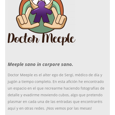
b
a
k
t
o
g
r
e
o
r
r
Meeple sano in corpore sano.
k
a
Doctor Meeple es el alter ego de Sergi, médico de día y
jugón a tiempo completo. En esta afición he encontrado
m
un espacio en el que recrearme haciendo fotografías de
detalle y evadirme moviendo cubos, algo que pretendo
plasmar en cada una de las entradas que encontraréis
aquí y en otras redes. ¡Nos vemos por las mesas!