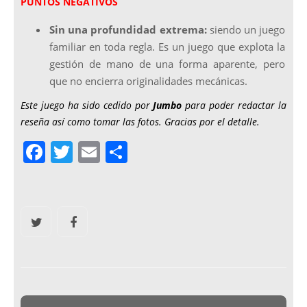
PUNTOS NEGATIVOS
Sin una profundidad extrema:
siendo un juego
familiar en toda regla. Es un juego que explota la
gestión de mano de una forma aparente, pero
que no encierra originalidades mecánicas.
Este juego ha sido cedido por
Jumbo
para poder redactar la
reseña así como tomar las fotos. Gracias por el detalle.
F
T
E
C
a
w
m
o
c
itt
ai
m
e
er
l
p
b
ar
o
tir
o