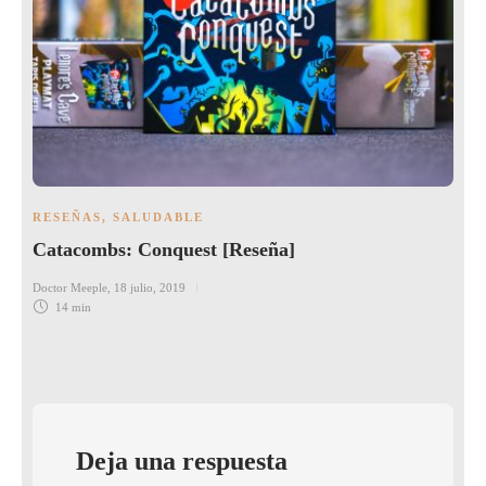
RESEÑAS
,
SALUDABLE
Catacombs: Conquest [Reseña]
Doctor Meeple
,
18 julio, 2019
14 min
Deja una respuesta