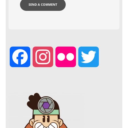
F
I
F
T
a
n
l
w
c
s
i
i
e
t
c
t