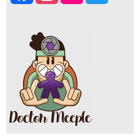
a
n
l
w
c
s
i
i
e
t
c
t
b
a
k
t
o
g
r
e
o
r
r