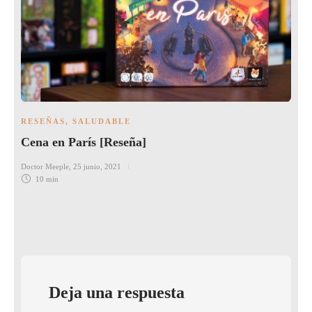
RESEÑAS
,
SALUDABLE
Cena en París [Reseña]
Doctor Meeple
,
25 junio, 2021
10 min
Deja una respuesta