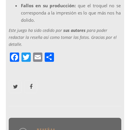
Fallos en su producción:
que el troquel no se
corresponda a la impresión es lo que más nos ha
dolido.
Este juego ha sido cedido por
sus autores
para poder
redactar la reseña así como tomar las fotos. Gracias por el
detalle.
F
T
E
C
a
w
m
o
c
itt
ai
m
e
er
l
p
b
ar
o
tir
o
k
RESEÑAS