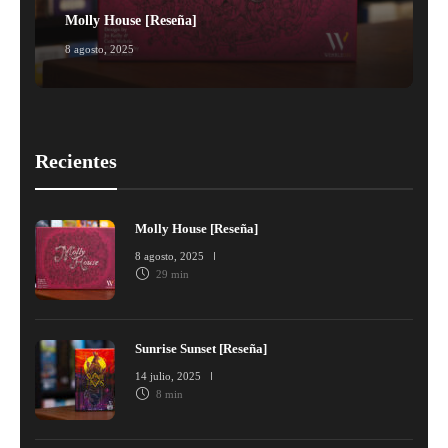
Molly House [Reseña]
8 agosto, 2025
1
Recientes
Molly House [Reseña]
8 agosto, 2025
29 min
Sunrise Sunset [Reseña]
14 julio, 2025
8 min