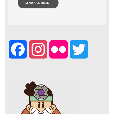
F
I
F
T
a
n
l
w
c
s
i
i
e
t
c
t