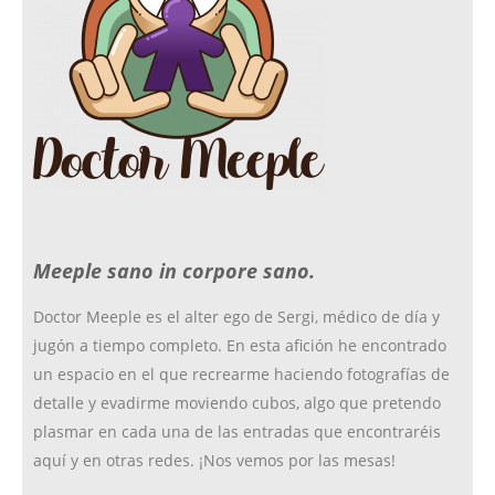
b
a
k
t
o
g
r
e
o
r
r
Meeple sano in corpore sano.
k
a
Doctor Meeple es el alter ego de Sergi, médico de día y
jugón a tiempo completo. En esta afición he encontrado
m
un espacio en el que recrearme haciendo fotografías de
detalle y evadirme moviendo cubos, algo que pretendo
plasmar en cada una de las entradas que encontraréis
aquí y en otras redes. ¡Nos vemos por las mesas!