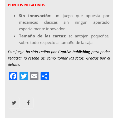
PUNTOS NEGATIVOS
Sin innovación:
un juego que apuesta por
mecánicas clásicas sin ningún apartado
especialmente innovador.
Tamaño de las cartas
: se antojan pequeñas,
sobre todo respecto al tamaño de la caja.
Este juego ha sido cedido por
Captive Publishing
para poder
redactar la reseña así como tomar las fotos. Gracias por el
detalle.
F
T
E
C
a
w
m
o
c
itt
ai
m
e
er
l
p
b
ar