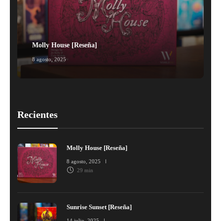
Molly House [Reseña]
8 agosto, 2025
1
Recientes
Molly House [Reseña]
8 agosto, 2025
29 min
Sunrise Sunset [Reseña]
14 julio, 2025