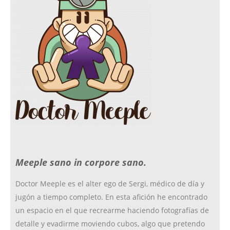
e
t
c
t
b
a
k
t
o
g
r
e
o
r
r
Meeple sano in corpore sano.
k
a
Doctor Meeple es el alter ego de Sergi, médico de día y
jugón a tiempo completo. En esta afición he encontrado
m
un espacio en el que recrearme haciendo fotografías de
detalle y evadirme moviendo cubos, algo que pretendo