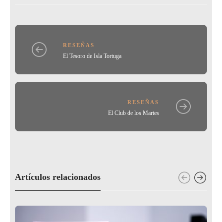
o
tir
o
k
RESEÑAS
El Tesoro de Isla Tortuga
RESEÑAS
El Club de los Martes
Artículos relacionados