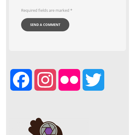
Required fields are marked
*
F
I
F
T
a
n
l
w
c
s
i
i