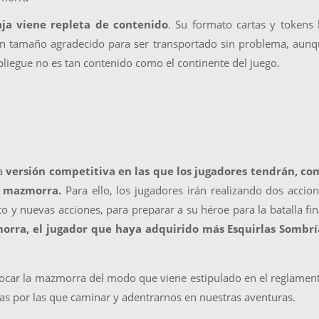
ja viene repleta de contenido
. Su formato cartas y tokens
un tamaño agradecido para ser transportado sin problema, aun
pliegue no es tan contenido como el continente del juego.
na
versión competitiva en las que los jugadores tendrán, co
a mazmorra.
Para ello, los jugadores irán realizando dos accio
y nuevas acciones, para preparar a su héroe para la batalla fin
orra, el jugador que haya adquirido más Esquirlas Sombrí
ocar la mazmorra del modo que viene estipulado en el reglamen
s por las que caminar y adentrarnos en nuestras aventuras.