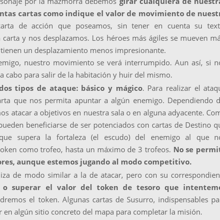
rsonaje por la mazmorra debemos
girar cualquiera de nuestr
ntas cartas como indique el valor de movimiento de nuest
arta de acción que poseamos, sin tener en cuenta su text
a carta y nos desplazamos. Los héroes más ágiles se mueven má
s tienen un desplazamiento menos impresionante.
migo, nuestro movimiento se verá interrumpido. Aun así, si n
a cabo para salir de la habitación y huir del mismo.
dos tipos de ataque: básico y mágico
. Para realizar el ataq
rta que nos permita apuntar a algún enemigo. Dependiendo d
mos atacar a objetivos en nuestra sala o en alguna adyacente. Co
 pueden beneficiarse de ser potenciados con cartas de Destino q
aque supera la fortaleza (el escudo) del enemigo al que n
token como trofeo, hasta un máximo de 3 trofeos.
No se permi
ores, aunque estemos jugando al modo competitivo.
iza de modo similar a la de atacar, pero con su correspondien
 o superar el valor del token de tesoro que intentem
dremos el token. Algunas cartas de Susurro, indispensables pa
ar en algún sitio concreto del mapa para completar la misión.