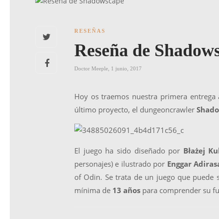
RESEÑAS
Reseña de Shadow
Doctor Meeple
,
1 junio, 2017
Hoy os traemos nuestra primera entrega 
último proyecto, el dungeoncrawler
Shad
El juego ha sido diseñado por
Błażej Ku
personajes) e ilustrado por
Enggar Adiras
of Odin. Se trata de un juego que puede 
mínima de
13 años
para comprender su f