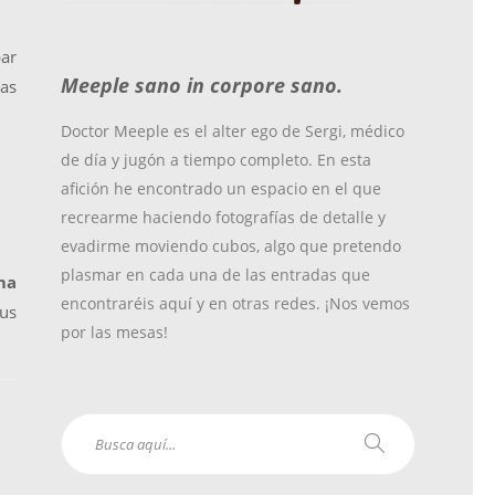
o
r
r
bar
Meeple sano in corpore sano.
as
k
a
Doctor Meeple es el alter ego de Sergi, médico
de día y jugón a tiempo completo. En esta
m
afición he encontrado un espacio en el que
recrearme haciendo fotografías de detalle y
evadirme moviendo cubos, algo que pretendo
plasmar en cada una de las entradas que
ma
encontraréis aquí y en otras redes. ¡Nos vemos
sus
por las mesas!