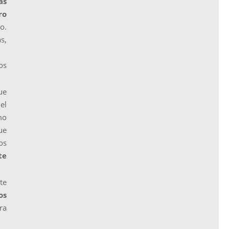
as
ro
o.
s,
os
ue
el
mo
ue
os
te
te
os
ra