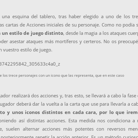
una esquina del tablero, tras haber elegido a uno de los tre
as cartas de Acciones iniciales de su personaje. Como no podía 
 un estilo de juego distinto
, desde la magia a los ataques cue
er asestar ataques más mortíferos y certeros. No os preocupé
 vuestro estilo de juego.
e los trece personajes con un icono que las representa, que en este caso
ador realizará dos acciones y, tras esto, se llevará a cabo la fase
jugador deberá dar la vuelta a la carta que use para llevarla a ca
to y unos iconos distintos en cada cara, por lo que irem
niendo así distintas acciones. Esta medida nos condiciona a
te, suelen alternar acciones más potentes con reversos men
 posteriormente repetir la acción anterior. Es un método curios