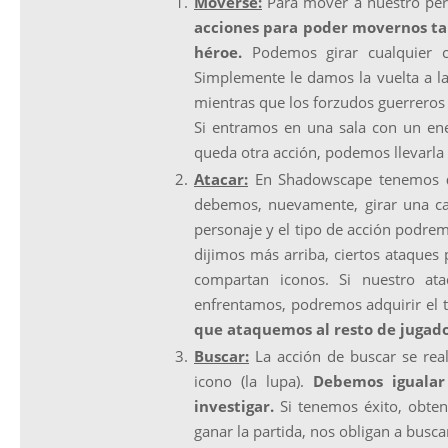
Moverse:
Para mover a nuestro pe
acciones para poder movernos ta
héroe.
Podemos girar cualquier c
Simplemente le damos la vuelta a l
mientras que los forzudos guerrero
Si entramos en una sala con un ene
queda otra acción, podemos llevarla 
Atacar:
En Shadowscape tenemos
debemos, nuevamente, girar una ca
personaje y el tipo de acción podre
dijimos más arriba, ciertos ataques
compartan iconos. Si nuestro at
enfrentamos, podremos adquirir el 
que ataquemos al resto de jugad
Buscar:
La acción de buscar se real
icono (la lupa).
Debemos igualar
investigar.
Si tenemos éxito, obten
ganar la partida, nos obligan a busc