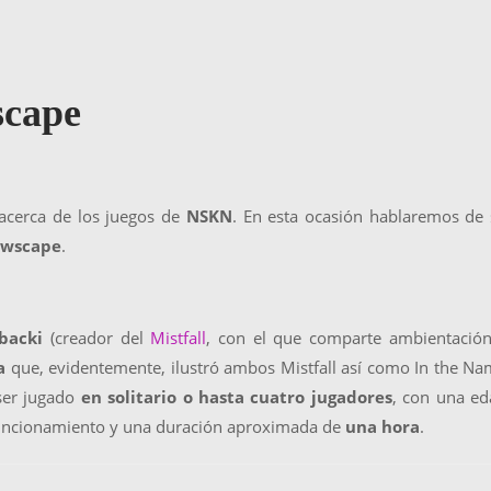
scape
acerca de los juegos de
NSKN
. En esta ocasión hablaremos de
owscape
.
backi
(creador del
Mistfall
, con el que comparte ambientación
a
que, evidentemente, ilustró ambos Mistfall así como In the N
ser jugado
en solitario o hasta cuatro jugadores
, con una e
uncionamiento y una duración aproximada de
una hora
.