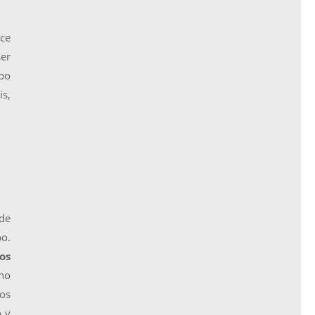
ce
ser
rpo
is,
 de
bo.
os
 no
os
o y