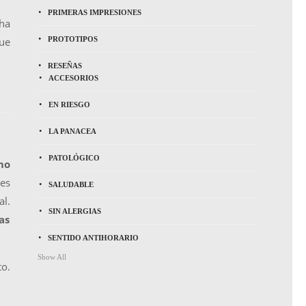
PRIMERAS IMPRESIONES
 ha
que
PROTOTIPOS
RESEÑAS
ACCESORIOS
EN RIESGO
LA PANACEA
PATOLÓGICO
mo
nes
SALUDABLE
al.
SIN ALERGIAS
as
SENTIDO ANTIHORARIO
Show All
to.