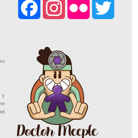
F
I
F
T
a
n
l
w
c
s
i
i
 su
e
t
c
t
 y
b
a
k
t
ame
dad
o
g
r
e