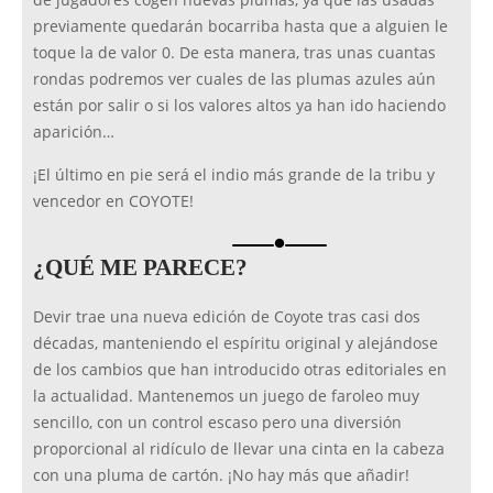
de jugadores cogen nuevas plumas, ya que las usadas
previamente quedarán bocarriba hasta que a alguien le
toque la de valor 0. De esta manera, tras unas cuantas
rondas podremos ver cuales de las plumas azules aún
están por salir o si los valores altos ya han ido haciendo
aparición…
¡El último en pie será el indio más grande de la tribu y
vencedor en COYOTE!
brightness_1
¿QUÉ ME PARECE?
Devir trae una nueva edición de Coyote tras casi dos
décadas, manteniendo el espíritu original y alejándose
de los cambios que han introducido otras editoriales en
la actualidad. Mantenemos un juego de faroleo muy
sencillo, con un control escaso pero una diversión
proporcional al ridículo de llevar una cinta en la cabeza
con una pluma de cartón. ¡No hay más que añadir!