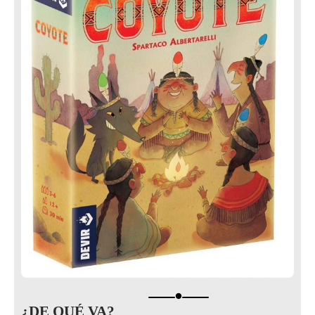
brightness_1
¿DE QUÉ VA?