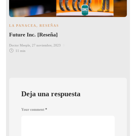
LA PANACEA
,
RESEÑAS
Future Inc. [Reseña]
Doctor Meeple
,
27 noviembre, 2023
11 min
Deja una respuesta
Your comment
*