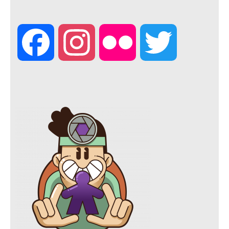
F
I
F
T
a
n
l
w
c
s
i
i
e
t
c
t
b
a
k
t
o
g
r
e