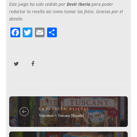
Este juego ha sido cedido por
Devir Iberia
para poder
redactar la reseña así como tomar las fotos. Gracias por el
detalle.
F
T
E
C
a
w
m
o
c
itt
ai
m
e
er
l
p
b
ar
o
tir
o
k
LA PANACEA
,
RESEÑAS
Viticulture + Tuscany [Reseña]