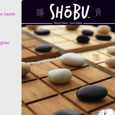
ie Sajdak
ughter