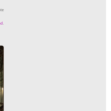
nte
ad
.