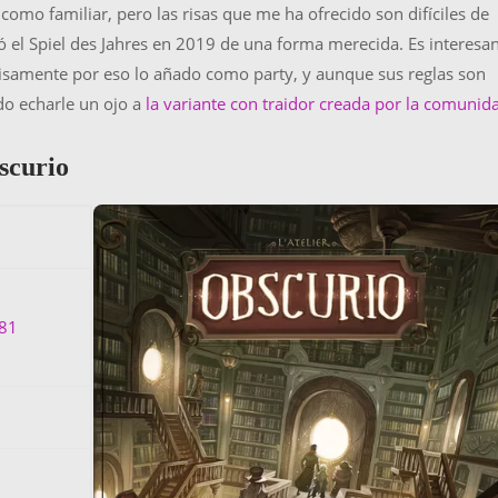
como familiar, pero las risas que me ha ofrecido son difíciles de
 el Spiel des Jahres en 2019 de una forma merecida. Es interesa
ecisamente por eso lo añado como party, y aunque sus reglas son
do echarle un ojo a
la variante con traidor creada por la comunid
scurio
81