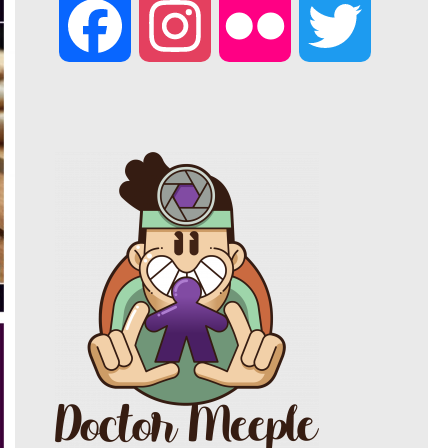
F
I
F
T
a
n
l
w
c
s
i
i
e
t
c
t
b
a
k
t
o
g
r
e