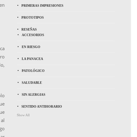
en
PRIMERAS IMPRESIONES
PROTOTIPOS
RESEÑAS
ACCESORIOS
EN RIESGO
ca
tro
LA PANACEA
lo,
PATOLÓGICO
SALUDABLE
lo
SIN ALERGIAS
ue
SENTIDO ANTIHORARIO
que
Show All
 al
ego
mar