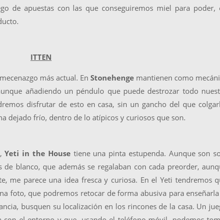
go de apuestas con las que conseguiremos miel para poder, 
ducto.
ITTEN
 mecenazgo más actual. En
Stonehenge
mantienen como mecáni
n, aunque añadiendo un péndulo que puede destrozar todo nues
mos disfrutar de esto en casa, sin un gancho del que colgar
 dejado frío, dentro de lo atípicos y curiosos que son.
o,
Yeti in the House
tiene una pinta estupenda. Aunque son so
s de blanco, que además se regalaban con cada preorder, aunq
, me parece una idea fresca y curiosa. En el Yeti tendremos 
una foto, que podremos retocar de forma abusiva para enseñarla
tancia, busquen su localización en los rincones de la casa. Un ju
va con el entorno y que, usando el teléfono móvil, podemos to