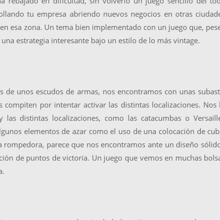
a rebajado en dificultad, sin volverlo un juego sencillo del to
rollando tu empresa abriendo nuevos negocios en otras ciudad
s en esa zona. Un tema bien implementado con un juego que, pes
 una estrategia interesante bajo un estilo de lo más vintage.
és de unos escudos de armas, nos encontramos con unas subas
s compiten por intentar activar las distintas localizaciones. Nos
 y las distintas localizaciones, como las catacumbas o Versaill
algunos elementos de azar como el uso de una colocación de cu
ca rompedora, parece que nos encontramos ante un diseño sólid
ición de puntos de victoria. Un juego que vemos en muchas bols
a.