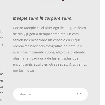
o
r
r
Meeple sano in corpore sano.
k
a
Doctor Meeple es el alter ego de Sergi, médico
ial
de día y jugón a tiempo completo. En esta
m
ida
afición he encontrado un espacio en el que
r a
recrearme haciendo fotografías de detalle y
evadirme moviendo cubos, algo que pretendo
plasmar en cada una de las entradas que
encontraréis aquí y en otras redes. ¡Nos vemos
 la
por las mesas!
las
ser
mar
de
cil