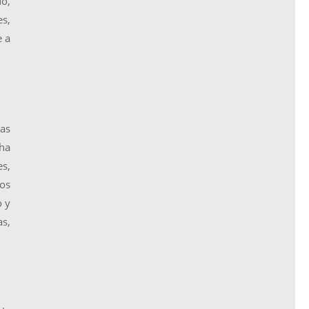
do,
es,
e a
tas
 ha
es,
bos
o y
as,