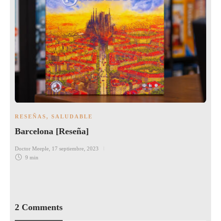
RESEÑAS
,
SALUDABLE
Barcelona [Reseña]
Doctor Meeple
,
17 septiembre, 2023
9 min
2 Comments