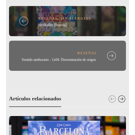
o
k
RESEÑAS
,
SIN ALERGIAS
HexRoller [Reseña]
RESEÑAS
Sentido antihorario - 1x04: Denominación de origen.
Artículos relacionados