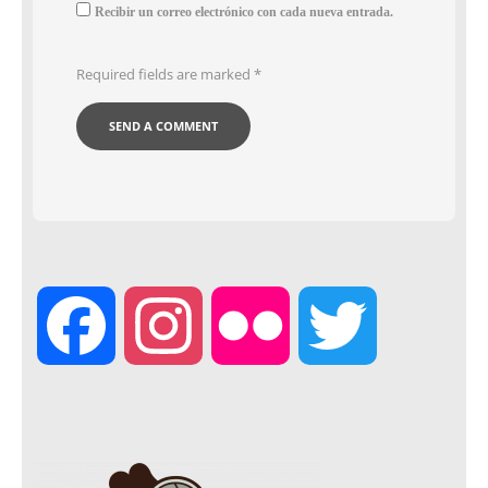
Recibir un correo electrónico con cada nueva entrada.
Required fields are marked
*
F
I
F
T
a
n
l
w
c
s
i
i