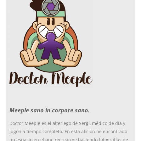
e
t
c
t
b
a
k
t
o
g
r
e
o
r
r
Meeple sano in corpore sano.
k
a
Doctor Meeple es el alter ego de Sergi, médico de día y
jugón a tiempo completo. En esta afición he encontrado
m
un espacio en el que recrearme haciendo fotografías de