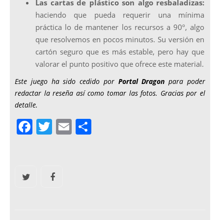
Las cartas de plástico son algo resbaladizas:
haciendo que pueda requerir una mínima
práctica lo de mantener los recursos a 90º, algo
que resolvemos en pocos minutos. Su versión en
cartón seguro que es más estable, pero hay que
valorar el punto positivo que ofrece este material.
Este juego ha sido cedido por
Portal Dragon
para poder
redactar la reseña así como tomar las fotos. Gracias por el
detalle.
F
T
E
C
a
w
m
o
c
itt
ai
m
e
er
l
p
b
ar
o
tir