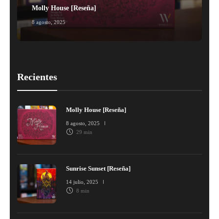
Molly House [Reseña]
8 agosto, 2025
1
Recientes
Molly House [Reseña]
8 agosto, 2025
29 min
Sunrise Sunset [Reseña]
14 julio, 2025
8 min