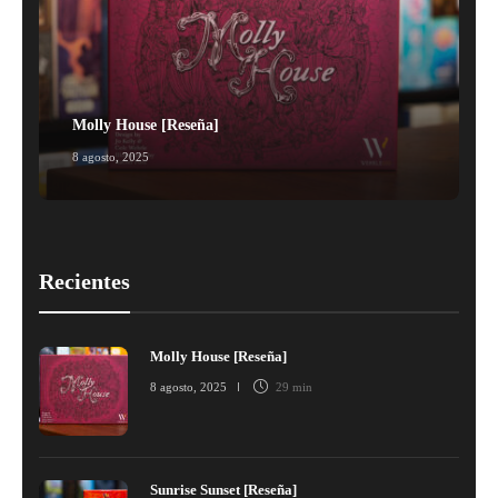
Molly House [Reseña]
8 agosto, 2025
1
Recientes
Molly House [Reseña]
8 agosto, 2025
29 min
Sunrise Sunset [Reseña]