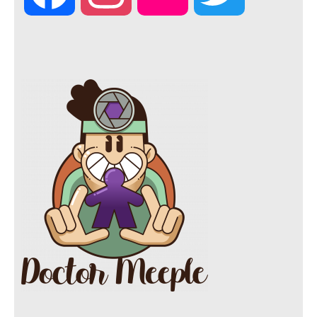
a
n
l
w
c
s
i
i
e
t
c
t
b
a
k
t
o
g
r
e
o
r
r