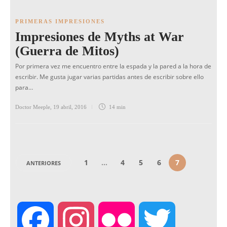
PRIMERAS IMPRESIONES
Impresiones de Myths at War
(Guerra de Mitos)
Por primera vez me encuentro entre la espada y la pared a la hora de
escribir. Me gusta jugar varias partidas antes de escribir sobre ello
para…
Doctor Meeple
,
19 abril, 2016
14 min
1
…
4
5
6
7
ANTERIORES
F
I
F
T