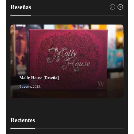
Reseñas
Molly House [Reseña]
8 agosto, 2025
1
Recientes