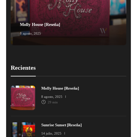
Molly House [Reseña]
8 agosto, 2025
1
Recientes
Molly House [Reseña]
8 agosto, 2025
29 min
Sunrise Sunset [Reseña]
14 julio, 2025