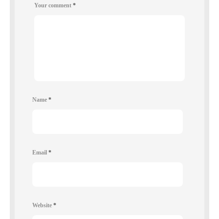
Your comment
*
Name
*
Email
*
Website
*