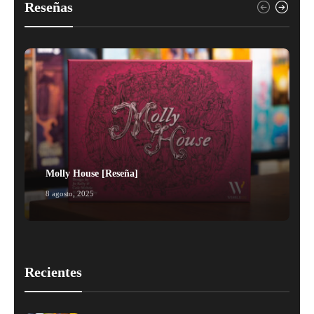
Reseñas
Molly House [Reseña]
8 agosto, 2025
1
Recientes